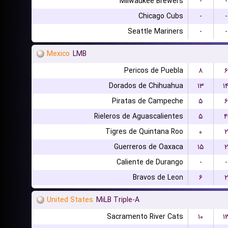
Milwaukee Brewers
-
-
Chicago Cubs
-
-
Seattle Mariners
-
-
Mexico
LMB
Pericos de Puebla
۸
۶
Dorados de Chihuahua
۱۳
۱
Piratas de Campeche
۵
۶
Rieleros de Aguascalientes
۵
۴
Tigres de Quintana Roo
۰
۲
Guerreros de Oaxaca
۱۵
۲
Caliente de Durango
-
-
Bravos de Leon
۶
۲
United States
MiLB Triple-A
Sacramento River Cats
۱۰
۱