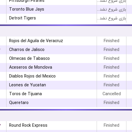
Pittsburgh Pirates
بازی شروع نشده است
Toronto Blue Jays
بازی شروع نشده است
Detroit Tigers
بازی شروع نشده است
Rojos del Aguila de Veracruz
Finished
۴
Charros de Jalisco
Finished
Olmecas de Tabasco
Finished
Aceseros de Monclova
Finished
Diablos Rojos del Mexico
Finished
Leones de Yucatan
Finished
Toros de Tijuana
Cancelled
Queretaro
Finished
۳
Round Rock Express
Finished