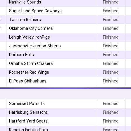
Nashville Sounds
Finished
Sugar Land Space Cowboys
Finished
۶
Tacoma Rainiers
Finished
۲
Oklahoma City Comets
Finished
Lehigh Valley IronPigs
Finished
Jacksonville Jumbo Shrimp
Finished
Durham Bulls
Finished
Omaha Storm Chasers
Finished
Rochester Red Wings
Finished
El Paso Chihuahuas
Finished
۳
Somerset Patriots
Finished
Harrisburg Senators
Finished
Hartford Yard Goats
Finished
Reading Fightin Phils
Finished