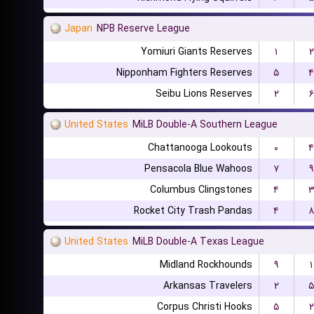
Japan
NPB Reserve League
Yomiuri Giants Reserves
۱
۲
Nipponham Fighters Reserves
۵
۴
Seibu Lions Reserves
۲
۶
United States
MiLB Double-A Southern League
Chattanooga Lookouts
۰
۴
Pensacola Blue Wahoos
۷
۹
Columbus Clingstones
۴
Rocket City Trash Pandas
۴
۸
United States
MiLB Double-A Texas League
Midland Rockhounds
۹
۱
Arkansas Travelers
۲
۵
Corpus Christi Hooks
۵
۲