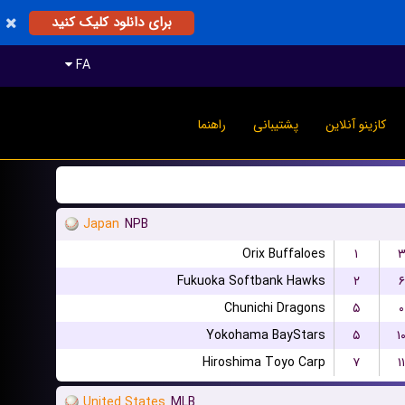
برای دانلود کلیک کنید
FA
کازینو آنلاین
پشتیبانی
راهنما
Japan
NPB
Orix Buffaloes
۱
Fukuoka Softbank Hawks
۲
۶
Chunichi Dragons
۵
۰
Yokohama BayStars
۵
۱
Hiroshima Toyo Carp
۷
۱۱
United States
MLB