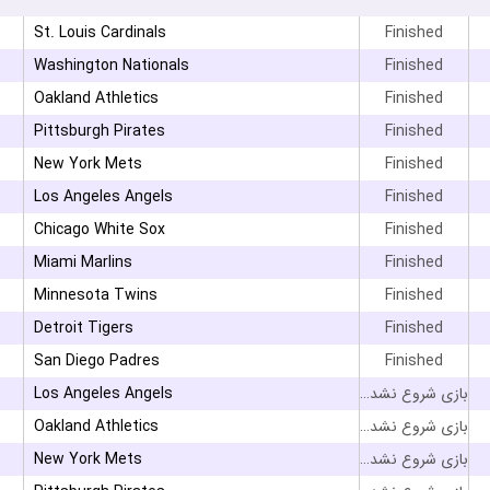
۳
St. Louis Cardinals
Finished
۰
Washington Nationals
Finished
Oakland Athletics
Finished
Pittsburgh Pirates
Finished
New York Mets
Finished
Los Angeles Angels
Finished
Chicago White Sox
Finished
Miami Marlins
Finished
Minnesota Twins
Finished
Detroit Tigers
Finished
San Diego Padres
Finished
Los Angeles Angels
بازی شروع نشده است
Oakland Athletics
بازی شروع نشده است
New York Mets
بازی شروع نشده است