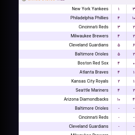
New York Yankees
۱
Philadelphia Phillies
۴
۱
Cincinnati Reds
۳
۲
Milwaukee Brewers
۴
۲
Cleveland Guardians
۵
۶
Baltimore Orioles
۵
۲
Boston Red Sox
۴
۰
Atlanta Braves
۴
۱
Kansas City Royals
۲
۱
Seattle Mariners
۴
۲
Arizona Diamondbacks
۱۰
۴
Baltimore Orioles
-
-
Cincinnati Reds
-
-
Cleveland Guardians
-
-