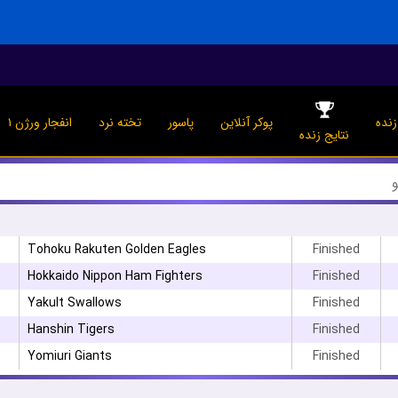
نده
پوکر آنلاین
پاسور
تخته نرد
انفجار ورژن ۱
نتایج زنده
۳
Tohoku Rakuten Golden Eagles
Finished
Hokkaido Nippon Ham Fighters
Finished
Yakult Swallows
Finished
۰
Hanshin Tigers
Finished
Yomiuri Giants
Finished