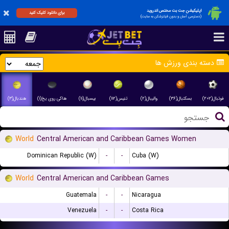
اپلیکیشن جت بت مختص اندروید
برای دانلود کلیک کنید
(دسترسی آسان و بدون فیلترشکن به سایت)
دسته بندی ورزش ها
فوتبال(۲۰۲)
بسکتبال(۳۶)
والیبال(۲)
تنیس(۱۱۲)
بیسبال(۱۱)
هاکی روی یخ(۱)
هندبال(۳)
World
Central American and Caribbean Games Women
Dominican Republic (W)
-
-
Cuba (W)
World
Central American and Caribbean Games
Guatemala
-
-
Nicaragua
Venezuela
-
-
Costa Rica