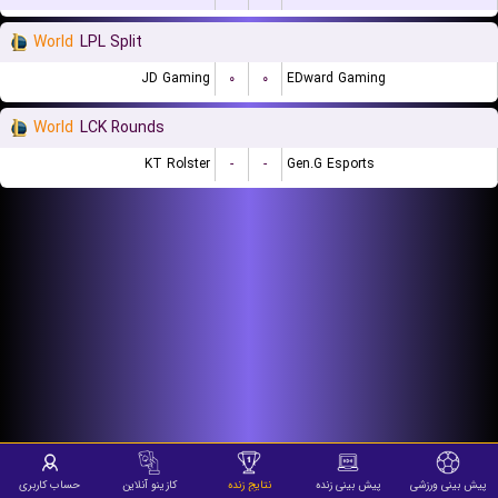
World
LPL Split
JD Gaming
۰
۰
EDward Gaming
World
LCK Rounds
KT Rolster
-
-
Gen.G Esports
پیش بینی ورزشی
پیش بینی زنده
نتایج زنده
کازینو آنلاین
حساب کاربری