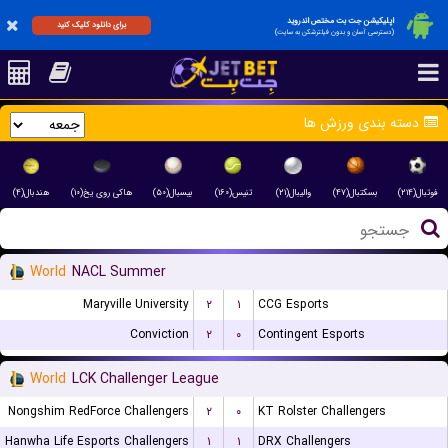
اپلیکیشن جت بت مختص اندروید
برای دانلود کلیک کنید
(دسترسی آسان و بدون فیلترشکن به سایت)
دسته بندی ورزش ها
فوتبال(۲۱۴)
بسکتبال(۴۷)
والیبال(۲۱)
تنیس(۱۶۰)
بیسبال(۵۰)
هاکی روی یخ(۱۰)
هندبال(۴)
World
NACL Summer
Maryville University
۲
۱
CCG Esports
Conviction
۲
۰
Contingent Esports
World
LCK Challenger League
Nongshim RedForce Challengers
۲
۰
KT Rolster Challengers
Hanwha Life Esports Challengers
۱
۱
DRX Challengers