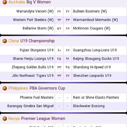
Australia
Big V Women
Warrandyte Venom (W)
۶۷
۷۲
Bulleen Boomers (W)
Western Port Steelers (W)
۹۳
۴۳
Warrnambool Mermaids (W)
Bellarine Storm (W)
۵۷
۸۷
McKinnon Cougars (W)
China
U19 Championship
Fujian Sturgeons U19
۸۰
۸۷
Guangzhou Long-Lions U19
Shanxi Fenjiu Loongs U19
۷۵
۹۲
Beijing Shougang Ducks U19
Zhejiang Golden Bulls U19
۳۳
۴۵
Shandong Hi-Speed U19
Jilin Northeast Tigers U19
۳۴
۶۲
Shenzhen Leopards U19
Philippines
PBA Governors Cup
Phoenix Fuel Masters
-
-
Rain or Shine Elasto Painters
Barangay Ginebra San Miguel
-
-
Blackwater Bossing
Kenya
Premier League Women