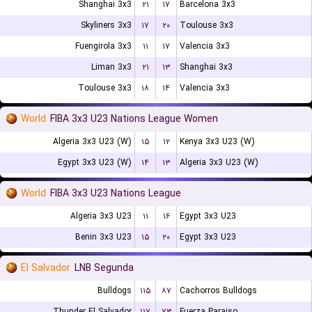
Shanghai 3x3
۲۱
۱۷
Barcelona 3x3
Skyliners 3x3
۱۷
۲۰
Toulouse 3x3
Fuengirola 3x3
۱۱
۱۷
Valencia 3x3
Liman 3x3
۲۱
۱۳
Shanghai 3x3
Toulouse 3x3
۱۸
۱۴
Valencia 3x3
World
FIBA 3x3 U23 Nations League Women
Algeria 3x3 U23 (W)
۱۵
۱۲
Kenya 3x3 U23 (W)
Egypt 3x3 U23 (W)
۱۴
۱۳
Algeria 3x3 U23 (W)
World
FIBA 3x3 U23 Nations League
Algeria 3x3 U23
۱۱
۱۶
Egypt 3x3 U23
Benin 3x3 U23
۱۵
۲۰
Egypt 3x3 U23
El Salvador
LNB Segunda
Bulldogs
۱۱۵
۸۷
Cachorros Bulldogs
Thunder El Salvador
۱۱۷
۷۳
Fuerza Paraiso