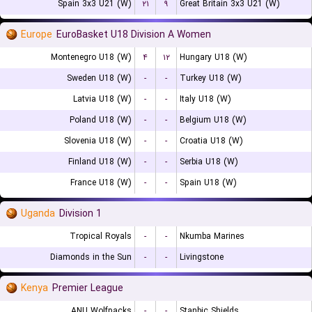
Spain 3x3 U21 (W)
۲۱
۹
Great Britain 3x3 U21 (W)
Europe
EuroBasket U18 Division A Women
Montenegro U18 (W)
۴
۱۲
Hungary U18 (W)
Sweden U18 (W)
-
-
Turkey U18 (W)
Latvia U18 (W)
-
-
Italy U18 (W)
Poland U18 (W)
-
-
Belgium U18 (W)
Slovenia U18 (W)
-
-
Croatia U18 (W)
Finland U18 (W)
-
-
Serbia U18 (W)
France U18 (W)
-
-
Spain U18 (W)
Uganda
Division 1
Tropical Royals
-
-
Nkumba Marines
Diamonds in the Sun
-
-
Livingstone
Kenya
Premier League
ANU Wolfpacks
-
-
Stanbic Shields