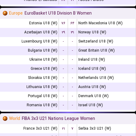
Europe
EuroBasket U18 Division B Women
Estonia U18 (W)
۷۶
۶۴
North Macedonia U18 (W)
Azerbaijan U18 (W)
۲۹
۳۱
Norway U18 (W)
Luxembourg U18 (W)
-
-
Switzerland U18 (W)
Bulgaria U18 (W)
-
-
Great Britain U18 (W)
Ukraine U18 (W)
-
-
Ireland U18 (W)
Greece U18 (W)
-
-
Iceland U18 (W)
Slovakia U18 (W)
-
-
Netherlands U18 (W)
Lithuania U18 (W)
-
-
Austria U18 (W)
Portugal U18 (W)
-
-
Denmark U18 (W)
Romania U18 (W)
-
-
Israel U18 (W)
World
FIBA 3x3 U21 Nations League Women
France 3x3 U21 (W)
۲۱
۷
Serbia 3x3 U21 (W)