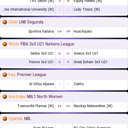
TH3 Swish (W)
۱۱
۱۶
Equity Hawks (W)
United States International University (W)
-
-
Lady Titans (W)
Chile
LNB Segunda
Sportiva Italiana
۱۰۷
۷۳
Huachipato
World
FIBA 3x3 U21 Nations League
Serbia 3x3 U21
۲۱
۲۰
Greece 3x3 U21
France 3x3 U21
۸
۷
Great Britain 3x3 U21
Iraq
Premier League
Al Difaa Aljawie
-
-
Zakho
Australia
NBL1 North Women
Townsville Flames (W)
۸۷
۱۲۰
Mackay Meteorettes (W)
Uganda
NBL