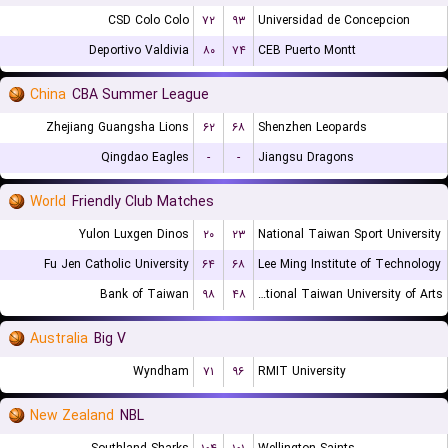
CSD Colo Colo
۷۲
۹۳
Universidad de Concepcion
Deportivo Valdivia
۸۰
۷۴
CEB Puerto Montt
China
CBA Summer League
Zhejiang Guangsha Lions
۶۲
۶۸
Shenzhen Leopards
Qingdao Eagles
-
-
Jiangsu Dragons
World
Friendly Club Matches
Yulon Luxgen Dinos
۲۰
۲۳
National Taiwan Sport University
Fu Jen Catholic University
۶۴
۶۸
Lee Ming Institute of Technology
Bank of Taiwan
۹۸
۴۸
National Taiwan University of Arts
Australia
Big V
Wyndham
۷۱
۹۶
RMIT University
New Zealand
NBL