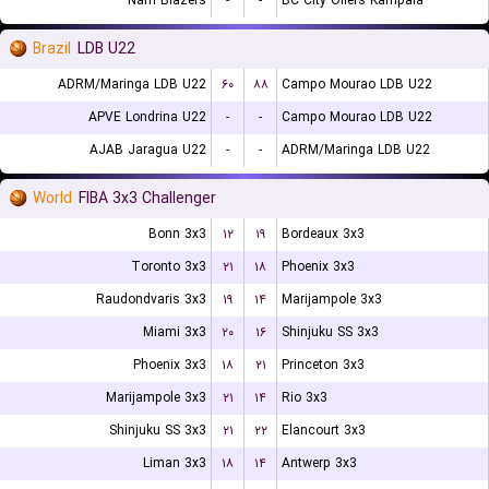
Nam Blazers
-
-
BC City Oilers Kampala
Brazil
LDB U22
ADRM/Maringa LDB U22
۶۰
۸۸
Campo Mourao LDB U22
APVE Londrina U22
-
-
Campo Mourao LDB U22
AJAB Jaragua U22
-
-
ADRM/Maringa LDB U22
World
FIBA 3x3 Challenger
Bonn 3x3
۱۲
۱۹
Bordeaux 3x3
Toronto 3x3
۲۱
۱۸
Phoenix 3x3
Raudondvaris 3x3
۱۹
۱۴
Marijampole 3x3
Miami 3x3
۲۰
۱۶
Shinjuku SS 3x3
Phoenix 3x3
۱۸
۲۱
Princeton 3x3
Marijampole 3x3
۲۱
۱۴
Rio 3x3
Shinjuku SS 3x3
۲۱
۲۲
Elancourt 3x3
Liman 3x3
۱۸
۱۴
Antwerp 3x3