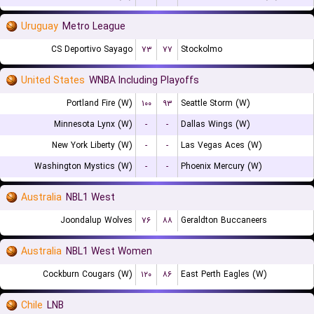
Uruguay
Metro League
CS Deportivo Sayago
۷۳
۷۷
Stockolmo
United States
WNBA Including Playoffs
Portland Fire (W)
۱۰۰
۹۳
Seattle Storm (W)
Minnesota Lynx (W)
-
-
Dallas Wings (W)
New York Liberty (W)
-
-
Las Vegas Aces (W)
Washington Mystics (W)
-
-
Phoenix Mercury (W)
Australia
NBL1 West
Joondalup Wolves
۷۶
۸۸
Geraldton Buccaneers
Australia
NBL1 West Women
Cockburn Cougars (W)
۱۲۰
۸۶
East Perth Eagles (W)
Chile
LNB