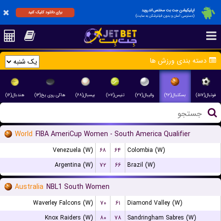
اپلیکیشن جت بت مختص اندروید
برای دانلود کلیک کنید
(دسترسی آسان و بدون فیلترشکن به سایت)
دسته بندی ورزش ها
فوتبال(۵۱۷)
بسکتبال(۹۲)
والیبال(۲۷)
تنیس(۱۰۷)
بیسبال(۶۸)
هاکی روی یخ(۱۳)
هندبال(۱۶)
World
FIBA AmeriCup Women - South America Qualifier
Venezuela (W)
۶۸
۶۴
Colombia (W)
Argentina (W)
۷۲
۶۶
Brazil (W)
Australia
NBL1 South Women
Waverley Falcons (W)
۷۰
۶۱
Diamond Valley (W)
Knox Raiders (W)
۸۰
۷۸
Sandringham Sabres (W)